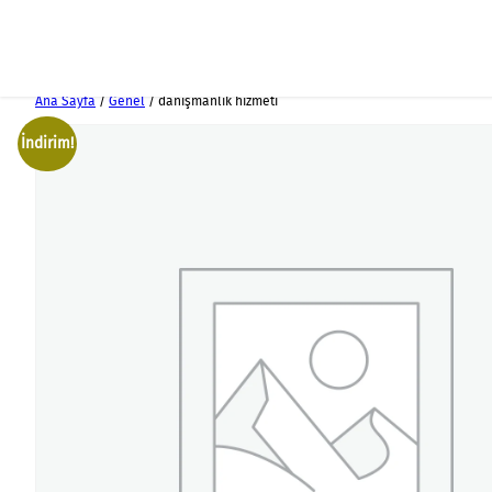
İçeriğe
Ana Sayfa
/
Genel
/ danışmanlık hizmeti
geç
İndirim!