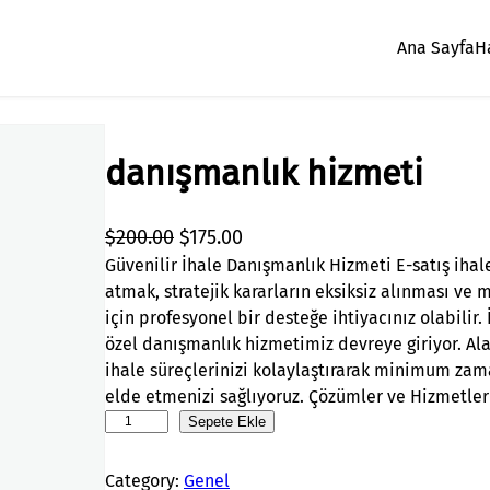
Ana Sayfa
H
danışmanlık hizmeti
O
Ş
$
200.00
$
175.00
r
u
Güvenilir İhale Danışmanlık Hizmeti E-satış iha
atmak, stratejik kararların eksiksiz alınması v
i
a
için profesyonel bir desteğe ihtiyacınız olabilir.
j
n
özel danışmanlık hizmetimiz devreye giriyor. Al
i
d
ihale süreçlerinizi kolaylaştırarak minimum z
n
a
elde etmenizi sağlıyoruz. Çözümler ve Hizmetler
a
k
d
Sepete Ekle
l
i
a
f
f
n
Category:
Genel