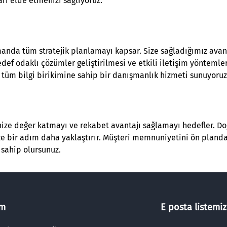
ı elde etmenizi sağlıyoruz.
manda tüm stratejik planlamayı kapsar. Size sağladığımız avant
def odaklı çözümler geliştirilmesi ve etkili iletişim yöntemle
 tüm bilgi birikimine sahip bir danışmanlık hizmeti sunuyoruz
nize değer katmayı ve rekabet avantajı sağlamayı hedefler. Doğr
nize bir adım daha yaklaştırır. Müşteri memnuniyetini ön plan
 sahip olursunuz.
im
E posta listemiz