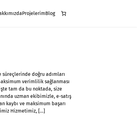
akkımızda
Projelerim
Blog
le süreçlerinde doğru adımları
e maksimum verimlilik sağlanması
 İşte tam da bu noktada, size
anında uzman ekibimizle, e-satış
aman kaybı ve maksimum başarı
imiz Hizmetimiz, […]